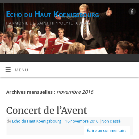
Echo du Haut Koenigsbourg
HARMONIE DE SAINT HIPPOLYTE (68590)
MENU
novembre 2016
Archives mensuelles :
Concert de l’Avent
de
Echo du Haut Koenigsbourg
|
16 novembre 2016
|
Non classé
Écrire un commentaire