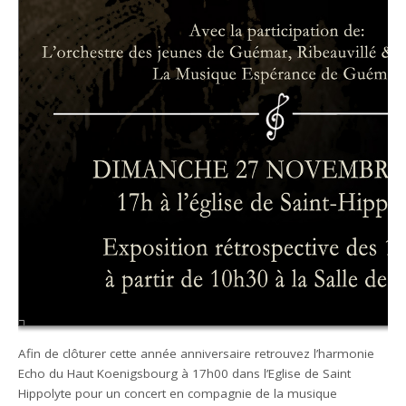
Afin de clôturer cette année anniversaire retrouvez l’harmonie
Echo du Haut Koenigsbourg à 17h00 dans l’Eglise de Saint
Hippolyte pour un concert en compagnie de la musique