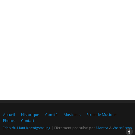
Accueil
Historique
Comité
Musiciens
Ecole de Musique
Photos
Contact
Echo du Haut Koenigsbourg
| Fièrement propulsé par
Mantra
&
WordPress.