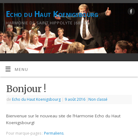
Echo du Haut Koenigsbourg
HARMONIE DE SAINT HIPPOLYTE (68590)
MENU
Bonjour !
de
Echo du Haut Koenigsbourg
|
9 août 2016
|
Non classé
Bienvenue sur le nouveau site de l’Harmonie Echo du Haut
Koenigsbourg!
Pour marque-pages :
Permaliens
.